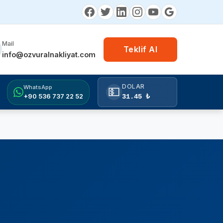
Mail
Teklif Al
info@ozvuralnakliyat.com
DOLAR
WhatsApp
💵
+90 536 737 22 52
31.45 ₺