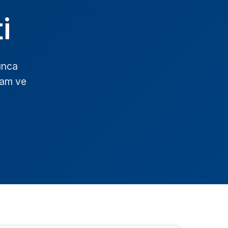
i
unca
rtam ve