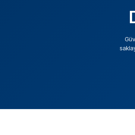
Güv
saklay