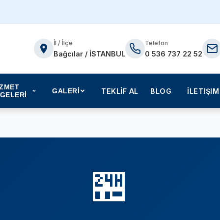
İl / İlçe
Telefon
Bağcılar / İSTANBUL
0 536 737 22 52
İZMET
TEKLİF AL
BLOG
İLETIŞIM
GALERİ
GELERİ
🏪