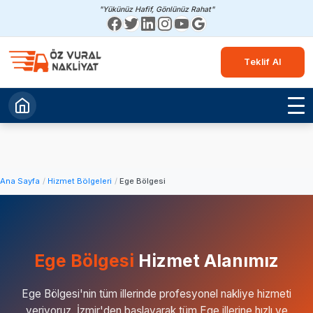
"Yükünüz Hafif, Gönlünüz Rahat"
Teklif Al
Ana Sayfa
Hizmet Bölgeleri
Ege Bölgesi
Ege Bölgesi
Hizmet Alanımız
Ege Bölgesi'nin tüm illerinde profesyonel nakliye hizmeti
veriyoruz. İzmir'den başlayarak tüm Ege illerine hızlı ve